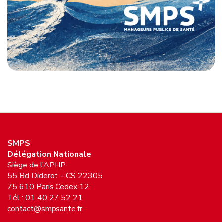
SMPS
Délégation Nationale
Siège de l’APHP
55 Bd Diderot – CS 22305
75 610 Paris Cedex 12
Tél : 01 40 27 52 21
contact@smpsante.fr