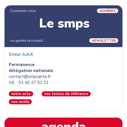
Connectez-vous
ADHÉREZ
Le smps
ou gardez le contact
NEWSLETTER
Erreur AJAX.
Permanence
délégation nationale
contact@smpsante.fr
tél. : 01 40 27 52 21
votre actu
vos textes de référence
vos outils
agenda