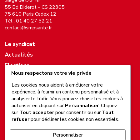
Siège de l’APHP
55 Bd Diderot – CS 22305
75 610 Paris Cedex 12
Tél : 01 40 27 52 21
contact@smpsante.fr
Le syndicat
Actualités
Elections
Nous respectons votre vie privée
Ressources
Les cookies nous aident à améliorer votre
expérience, à fournir un contenu personnalisé et à
Mentions légales
analyser le trafic. Vous pouvez choisir les cookies à
Politique de confidentialité
autoriser en cliquant sur
Personnaliser
. Cliquez
sur
Tout accepter
pour consentir ou sur
Tout
refuser
pour décliner les cookies non essentiels.
ADHÉREZ
Personnaliser