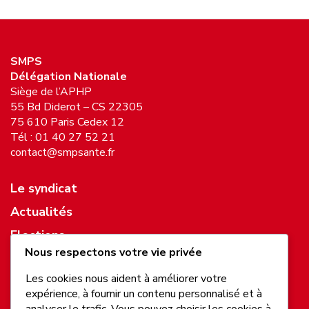
SMPS
Délégation Nationale
Siège de l’APHP
55 Bd Diderot – CS 22305
75 610 Paris Cedex 12
Tél : 01 40 27 52 21
contact@smpsante.fr
Le syndicat
Actualités
Elections
Nous respectons votre vie privée
Ressources
Les cookies nous aident à améliorer votre
expérience, à fournir un contenu personnalisé et à
Mentions légales
analyser le trafic. Vous pouvez choisir les cookies à